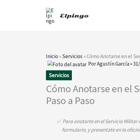
Ir
al
Elpingo
contenido
Inicio
»
Servicios
»
Cómo Anotarse en el Serv
Por
Agustín García
•
31
Servicios
Cómo Anotarse en el Se
Paso a Paso
✅
Para anotarte en el Servicio Militar 
formulario, y presentate en la ofici