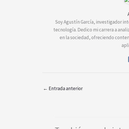
Soy Agustín García, investigador inte
tecnología. Dedico mi carrera a anal
en la sociedad, ofreciendo conte
apl
←
Entrada anterior