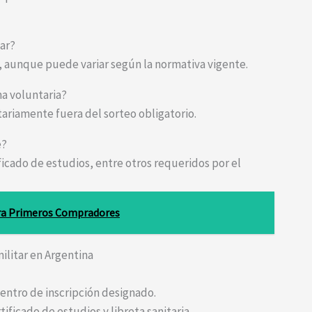
tar?
s, aunque puede variar según la normativa vigente.
ma voluntaria?
tariamente fuera del sorteo obligatorio.
e?
icado de estudios, entre otros requeridos por el
ra Primeros Compradores
militar en Argentina
entro de inscripción designado.
ficado de estudios y libreta sanitaria.