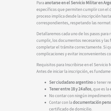
Para
anotarse en el Servicio Militar en Arg
específicos que permiten cumplir con el d
proceso implica desde la inscripción hasta
correspondientes, respetando las normati
Detallaremos cada uno de los pasos para re
cumplir, los documentos necesarios y las 
completar el trámite correctamente. Si qu
complicaciones y evitar inconvenientes con
Requisitos para Inscribirse en el Servicio 
Antes de iniciar la inscripción, es fundam
Ser ciudadano argentino
o tener re
Tener entre 18 y 24 años
, que es la
No contar con ningún impedimento fí
Contar con la
documentación pers
certificado de domicilio.