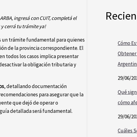
Recien
 ARBA, ingresá con CUIT, completá el
 y cerrá tu trámite ya!
 un trámite fundamental para quienes
Cómo Est
ión de la provincia correspondiente. El
Obtener 
en todos los casos implica presentar
Argentin
esactivar la obligación tributaria y
29/06/20
os
, detallando documentación
Qué signi
o recomendaciones para asegurar que la
cómo afe
uyente que dejó de operar o
 guía detallada será fundamental.
29/06/20
Cuáles S