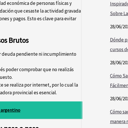
dad económica de personas físicas y
Inspirad
udación que cesaste la actividad gravada
Sobre La
nes y pagos. Esto es clave para evitar
28/06/20
sos Brutos
Dónde pu
cursos de
 deuda pendiente ni incumplimiento
28/06/20
s poder comprobar que no realizás
Cómo Sa
puesto.
 se realiza por internet, por lo cual la
Fácilmen
adora provincial es esencial.
28/06/20
l argentino
Cómo saca
manera r