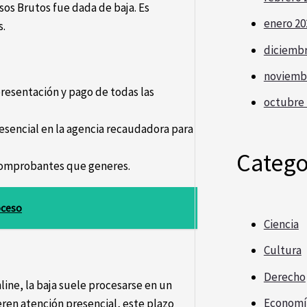
esos Brutos fue dada de baja. Es
enero 20
s.
diciembr
noviemb
 presentación y pago de todas las
octubre 
esencial en la agencia recaudadora para
Catego
y comprobantes que generes.
oceso
Ciencia
Cultura
Derecho
line, la baja suele procesarse en un
Economí
ieren atención presencial, este plazo