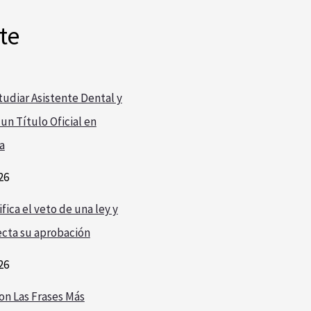
te
udiar Asistente Dental y
un Título Oficial en
a
26
fica el veto de una ley y
cta su aprobación
26
on Las Frases Más