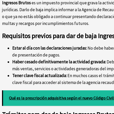
Ingresos Brutos
es un impuesto provincial que grava la activi
jurídicas. Darlo de baja implica informar a la Agencia de Reca
o que ya no estás obligado a continuar presentando declaracio
multas y recargos por incumplimientos futuros.
Requisitos previos para dar de baja Ingre
Estar al día con las declaraciones juradas:
No debe haber
de presentación de pagos.
Haber cesado definitivamente la actividad gravada:
Debé
más ventas, servicios o actividades generadoras del im
Tener clave fiscal actualizada:
En muchos casos el trámite
clave fiscal para acceder al sistema de la agencia recaud
Qué es la prescripción adquisitiva según el nuevo Código Civi