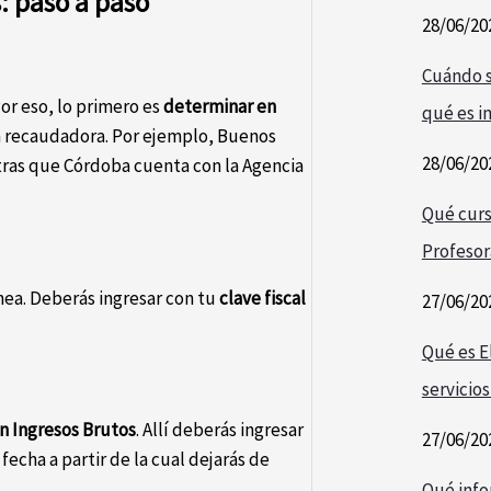
: paso a paso
28/06/20
Cuándo s
Por eso, lo primero es
determinar en
qué es i
ia recaudadora. Por ejemplo, Buenos
28/06/20
tras que Córdoba cuenta con la Agencia
Qué curs
Profesor
ínea. Deberás ingresar con tu
clave fiscal
27/06/20
Qué es E
servicios
en Ingresos Brutos
. Allí deberás ingresar
27/06/20
fecha a partir de la cual dejarás de
Qué info