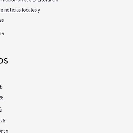
e noticias locales y
es
26
os
26
26
6
026
2026