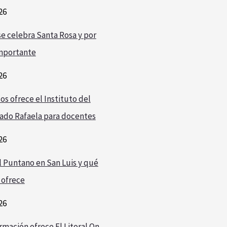
26
e celebra Santa Rosa y por
mportante
26
os ofrece el Instituto del
ado Rafaela para docentes
26
l Puntano en San Luis y qué
 ofrece
26
rmación ofrece El Litoral On