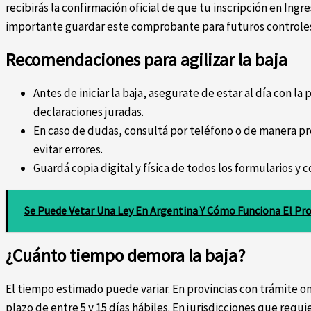
recibirás la confirmación oficial de que tu inscripción en Ingr
importante guardar este comprobante para futuros controle
Recomendaciones para agilizar la baja
Antes de iniciar la baja, asegurate de estar al día con la
declaraciones juradas.
En caso de dudas, consultá por teléfono o de manera pr
evitar errores.
Guardá copia digital y física de todos los formularios 
Se Puede Vetar Una Ley En Argentina Y Cómo Funciona El Pr
¿Cuánto tiempo demora la baja?
El tiempo estimado puede variar. En provincias con trámite on
plazo de entre 5 y 15 días hábiles. En jurisdicciones que requ