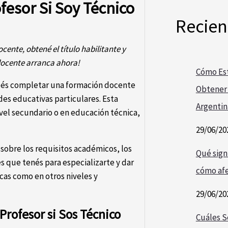
esor Si Soy Técnico
Recien
ente, obtené el título habilitante y
docente arranca ahora!
Cómo Est
ebés completar una formación docente
Obtener 
des educativas particulares. Esta
Argentin
vel secundario o en educación técnica,
29/06/20
 sobre los requisitos académicos, los
Qué signi
es que tenés para especializarte y dar
cómo afe
cas como en otros niveles y
29/06/20
Profesor si Sos Técnico
Cuáles S