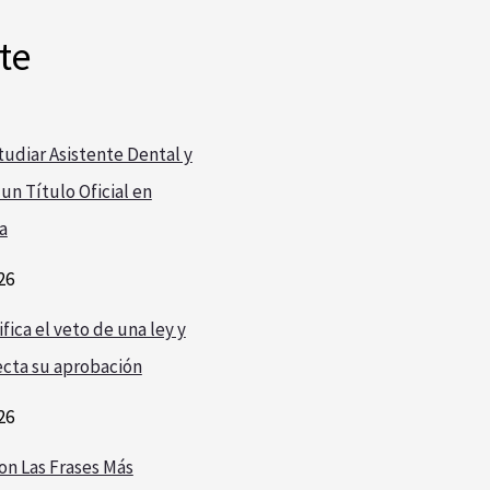
te
udiar Asistente Dental y
un Título Oficial en
a
26
fica el veto de una ley y
cta su aprobación
26
on Las Frases Más