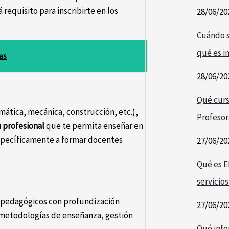
requisito para inscribirte en los
28/06/20
Cuándo s
qué es i
as
28/06/20
Qué curs
rmática, mecánica, construcción, etc.),
Profesor
 profesional
que te permita enseñar en
específicamente a formar docentes
27/06/20
Qué es E
servicios
s pedagógicos con profundización
27/06/20
r metodologías de enseñanza, gestión
Qué info