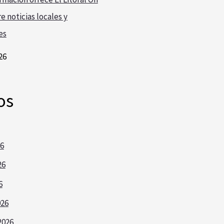
e noticias locales y
es
26
os
26
26
6
026
2026