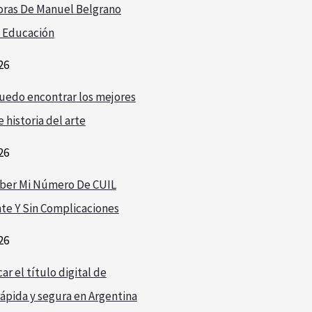
oras De Manuel Belgrano
 Educación
26
edo encontrar los mejores
 historia del arte
26
ber Mi Número De CUIL
te Y Sin Complicaciones
26
r el título digital de
ápida y segura en Argentina