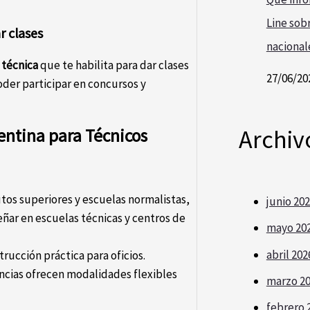
Line sobr
r clases
nacional
 técnica
que te habilita para dar clases
27/06/20
oder participar en concursos y
Archiv
ntina para Técnicos
utos superiores y escuelas normalistas,
junio 20
ñar en escuelas técnicas y centros de
mayo 20
abril 202
trucción práctica para oficios.
ncias ofrecen modalidades flexibles
marzo 2
febrero 