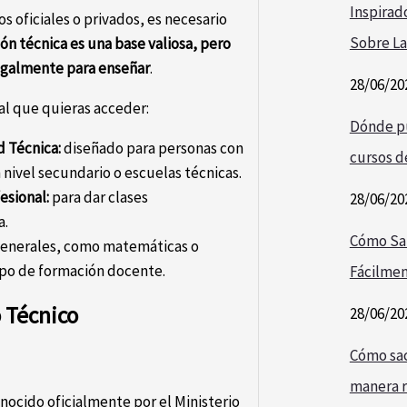
Inspirad
s oficiales o privados, es necesario
Sobre La
ión técnica es una base valiosa, pero
egalmente para enseñar
.
28/06/20
 al que quieras acceder:
Dónde pu
d Técnica:
diseñado para personas con
cursos de
 nivel secundario o escuelas técnicas.
esional:
para dar clases
28/06/20
a.
Cómo Sa
generales, como matemáticas o
ipo de formación docente.
Fácilmen
o Técnico
28/06/20
Cómo saca
manera r
nocido oficialmente por el Ministerio