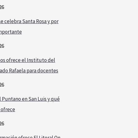
26
e celebra Santa Rosa y por
mportante
26
os ofrece el Instituto del
ado Rafaela para docentes
26
l Puntano en San Luis y qué
 ofrece
26
rmación ofrece El Litoral On