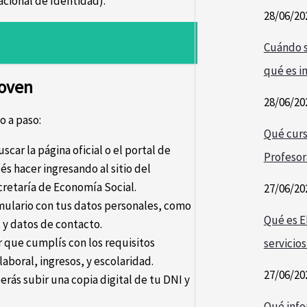
cional de Identidad).
28/06/20
Cuándo s
qué es i
Joven
28/06/20
o a paso:
Qué curs
scar la página oficial o el portal de
Profesor
s hacer ingresando al sitio del
cretaría de Economía Social.
27/06/20
ulario con tus datos personales, como
Qué es E
 y datos de contacto.
 que cumplís con los requisitos
servicios
aboral, ingresos, y escolaridad.
27/06/20
rás subir una copia digital de tu DNI y
Qué info