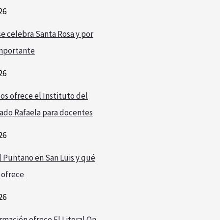
26
e celebra Santa Rosa y por
mportante
26
os ofrece el Instituto del
ado Rafaela para docentes
26
l Puntano en San Luis y qué
 ofrece
26
rmación ofrece El Litoral On