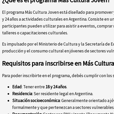
¿Qué es el programa Más Cultura Joven?
El programa Más Cultura Joven está diseñado para promover y 
y 24 años a actividades culturales en Argentina. Consiste en
participantes pueden utilizar para asistir a eventos, comprar m
talleres o capacitaciones culturales.
Es impulsado por el Ministerio de Cultura y la Secretaría de 
producción y el consumo cultural en jóvenes de sectores vuln
Requisitos para inscribirse en Más Cultur
Para poder inscribirte en el programa, debés cumplir con los s
Edad
: Tener entre
18 y 24 años
.
Residencia
: Ser residente legal en Argentina.
Situación socioeconómica
: Generalmente orientado a j
formalmente y que pertenezcan a sectores vulnerables