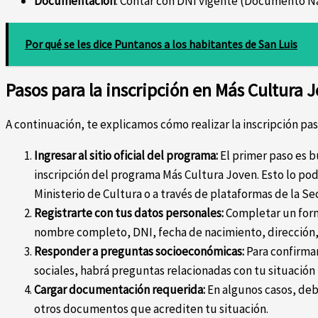
Documentación
: Contar con DNI vigente (Documento Na
Por qué se les dice Puntanos a los habitantes de San Luis
Pasos para la inscripción en Más Cultura 
A continuación, te explicamos cómo realizar la inscripción pas
Ingresar al sitio oficial del programa:
El primer paso es bu
inscripción del programa Más Cultura Joven. Esto lo podé
Ministerio de Cultura o a través de plataformas de la Se
Registrarte con tus datos personales:
Completar un form
nombre completo, DNI, fecha de nacimiento, dirección,
Responder a preguntas socioeconómicas:
Para confirmar
sociales, habrá preguntas relacionadas con tu situación l
Cargar documentación requerida:
En algunos casos, debe
otros documentos que acrediten tu situación.