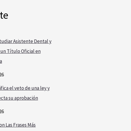
te
udiar Asistente Dental y
un Título Oficial en
a
26
fica el veto de una ley y
cta su aprobación
26
on Las Frases Más