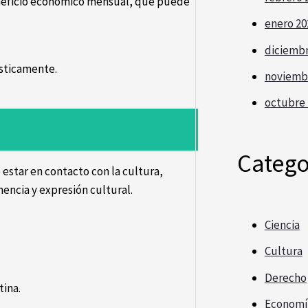
beneficio económico mensual, que puede
enero 20
diciembr
ísticamente.
noviemb
octubre 
Catego
e estar en contacto con la cultura,
encia y expresión cultural.
Ciencia
Cultura
Derecho
tina.
Economí