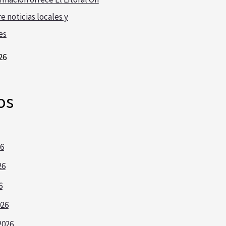
e noticias locales y
es
26
os
26
26
6
026
2026