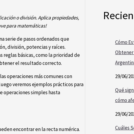
Recien
icación o división. Aplica propiedades,
Clave para matemáticas!
na serie de pasos ordenados que
Cómo Est
, división, potencias y raíces.
Obtener 
s reglas básicas, como la prioridad de
Argentin
btener el resultado correcto.
29/06/20
r las operaciones más comunes con
y luego veremos ejemplos prácticos para
Qué signi
de operaciones simples hasta
cómo afe
29/06/20
Cuáles S
den encontrar en la recta numérica.