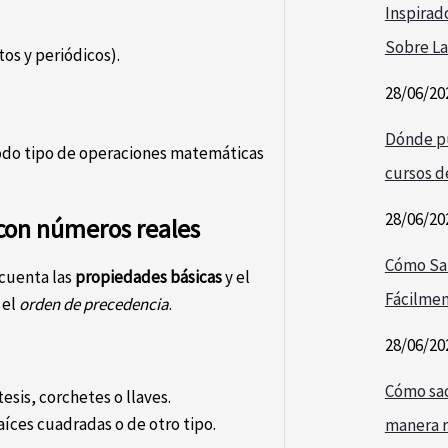
Inspirad
Sobre La
os y periódicos).
28/06/20
Dónde pu
todo tipo de operaciones matemáticas
cursos de
28/06/20
 con números reales
Cómo Sa
 cuenta las
propiedades básicas
y el
Fácilmen
 el
orden de precedencia
.
28/06/20
Cómo saca
sis, corchetes o llaves.
íces cuadradas o de otro tipo.
manera r