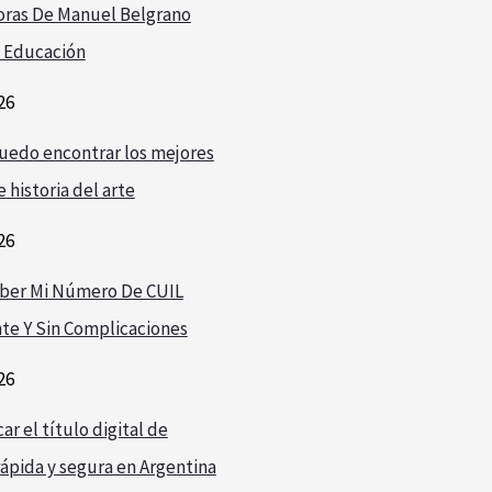
oras De Manuel Belgrano
 Educación
26
edo encontrar los mejores
 historia del arte
26
ber Mi Número De CUIL
te Y Sin Complicaciones
26
r el título digital de
ápida y segura en Argentina