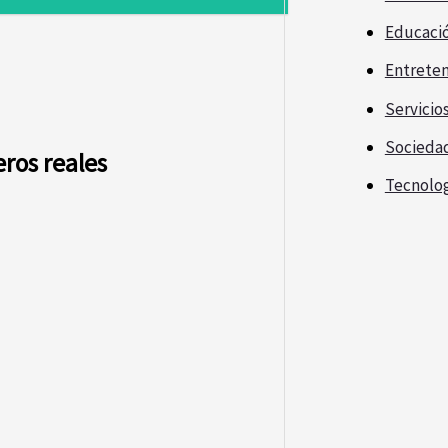
Educaci
Entrete
Servicio
Socieda
ros reales
Tecnolo