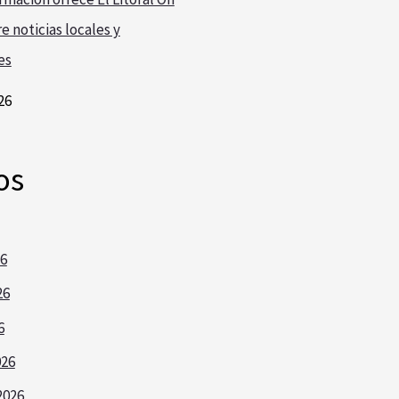
e noticias locales y
es
26
os
26
26
6
026
2026