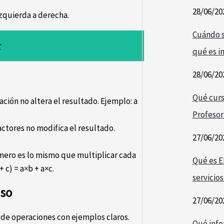
28/06/20
izquierda a derecha.
Cuándo s
r
qué es i
28/06/20
Qué curs
ción no altera el resultado. Ejemplo: a
Profesor
tores no modifica el resultado.
27/06/20
mero es lo mismo que multiplicar cada
Qué es E
 c) = a×b + a×c.
servicios
aso
27/06/20
 de operaciones con ejemplos claros.
Qué info