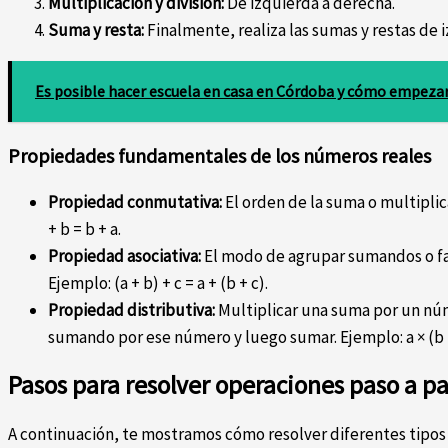
Multiplicación y división:
De izquierda a derecha.
Suma y resta:
Finalmente, realiza las sumas y restas de 
Es posible hacer escuela en casa en Córdoba y cómo empeza
Propiedades fundamentales de los números reales
Propiedad conmutativa:
El orden de la suma o multiplica
+ b = b + a.
Propiedad asociativa:
El modo de agrupar sumandos o fac
Ejemplo: (a + b) + c = a + (b + c).
Propiedad distributiva:
Multiplicar una suma por un nú
sumando por ese número y luego sumar. Ejemplo: a × (b +
Pasos para resolver operaciones paso a p
A continuación, te mostramos cómo resolver diferentes tipos