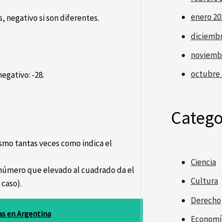
enero 20
s, negativo si son diferentes.
diciembr
noviemb
octubre 
egativo: -28.
Catego
ismo tantas veces como indica el
Ciencia
 número que elevado al cuadrado da el
Cultura
 caso).
Derecho
as en Argentina
Economí