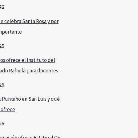
26
e celebra Santa Rosa y por
mportante
26
os ofrece el Instituto del
ado Rafaela para docentes
26
l Puntano en San Luis y qué
 ofrece
26
rmación ofrece El Litoral On