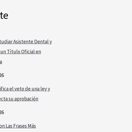
te
udiar Asistente Dental y
un Título Oficial en
a
26
fica el veto de una ley y
cta su aprobación
26
on Las Frases Más