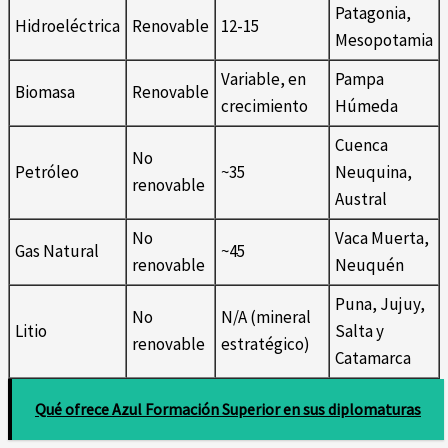
Patagonia,
Hidroeléctrica
Renovable
12-15
Mesopotamia
Variable, en
Pampa
Biomasa
Renovable
crecimiento
Húmeda
Cuenca
No
Petróleo
~35
Neuquina,
renovable
Austral
No
Vaca Muerta,
Gas Natural
~45
renovable
Neuquén
Puna, Jujuy,
No
N/A (mineral
Litio
Salta y
renovable
estratégico)
Catamarca
Qué ofrece Azul Formación Superior en sus diplomaturas