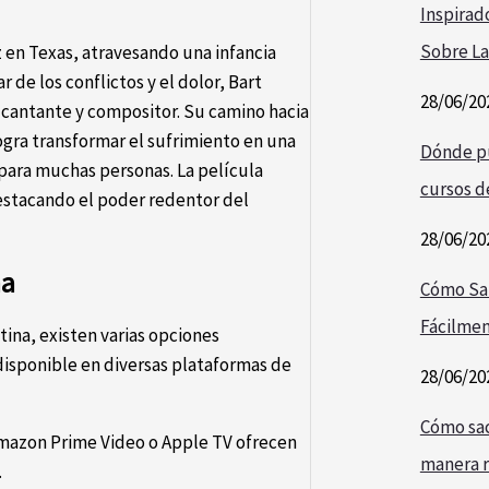
Inspirad
Sobre La
z en Texas, atravesando una infancia
 de los conflictos y el dolor, Bart
28/06/20
cantante y compositor. Su camino hacia
 logra transformar el sufrimiento en una
Dónde pu
para muchas personas. La película
cursos de
estacando el poder redentor del
28/06/20
na
Cómo Sa
Fácilmen
ina, existen varias opciones
 disponible en diversas plataformas de
28/06/20
Cómo saca
azon Prime Video o Apple TV ofrecen
manera r
.