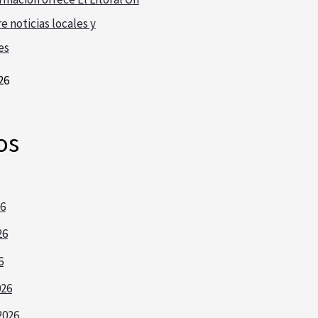
e noticias locales y
es
26
os
26
26
6
026
2026