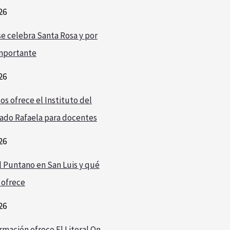
26
e celebra Santa Rosa y por
mportante
26
os ofrece el Instituto del
ado Rafaela para docentes
26
l Puntano en San Luis y qué
 ofrece
26
rmación ofrece El Litoral On