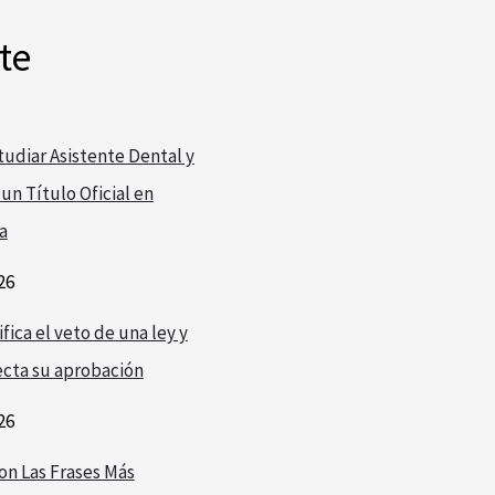
te
udiar Asistente Dental y
un Título Oficial en
a
26
fica el veto de una ley y
cta su aprobación
26
on Las Frases Más