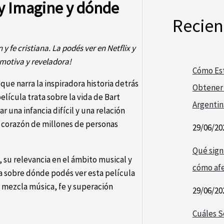
ly Imagine y dónde
Recien
y fe cristiana. La podés ver en Netflix y
motiva y reveladora!
Cómo Est
ue narra la inspiradora historia detrás
Obtener 
lícula trata sobre la vida de Bart
Argentin
 una infancia difícil y una relación
 corazón de millones de personas
29/06/20
Qué signi
, su relevancia en el ámbito musical y
cómo afe
a sobre dónde podés ver esta película
e mezcla música, fe y superación
29/06/20
Cuáles S