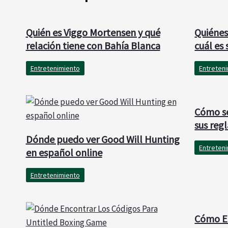
Quién es Viggo Mortensen y qué
Quiénes
relación tiene con Bahía Blanca
cuál es 
Entretenimiento
Entreten
Cómo se
sus regl
Dónde puedo ver Good Will Hunting
Entreten
en español online
Entretenimiento
Cómo El