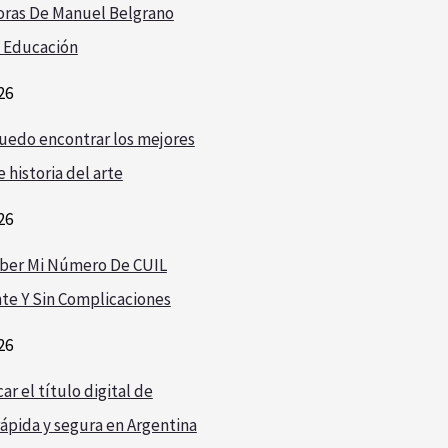
oras De Manuel Belgrano
 Educación
26
edo encontrar los mejores
 historia del arte
26
ber Mi Número De CUIL
te Y Sin Complicaciones
26
r el título digital de
ápida y segura en Argentina