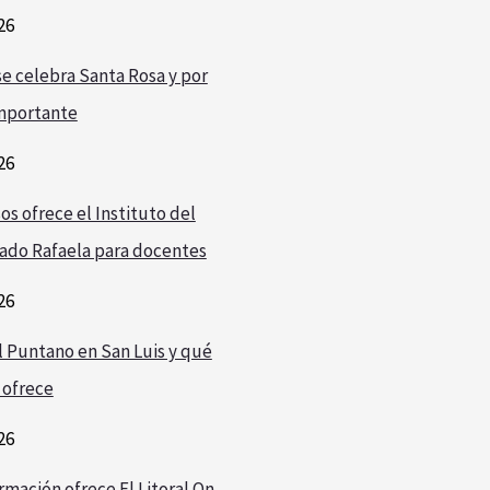
26
e celebra Santa Rosa y por
mportante
26
os ofrece el Instituto del
ado Rafaela para docentes
26
l Puntano en San Luis y qué
 ofrece
26
rmación ofrece El Litoral On