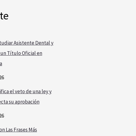
te
udiar Asistente Dental y
un Título Oficial en
a
26
fica el veto de una ley y
cta su aprobación
26
on Las Frases Más