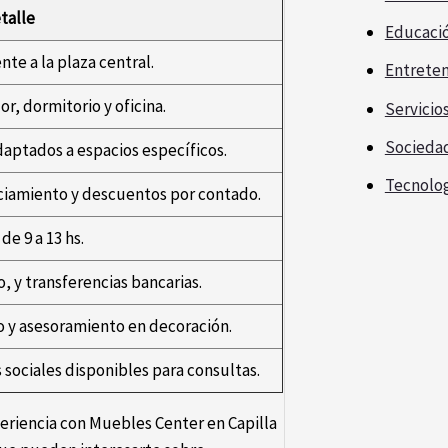
talle
Educaci
ente a la plaza central.
Entrete
r, dormitorio y oficina.
Servicio
Socieda
daptados a espacios específicos.
Tecnolo
ciamiento y descuentos por contado.
de 9 a 13 hs.
o, y transferencias bancarias.
o y asesoramiento en decoración.
 sociales disponibles para consultas.
periencia con Muebles Center en Capilla