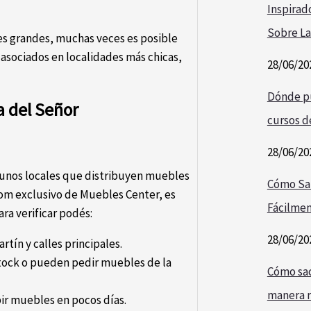
Inspirad
Sobre La
es grandes, muchas veces es posible
asociados en localidades más chicas,
28/06/20
Dónde pu
a del Señor
cursos de
28/06/20
lgunos locales que distribuyen muebles
Cómo Sa
om exclusivo de Muebles Center, es
Fácilmen
a verificar podés:
28/06/20
rtín y calles principales.
tock o pueden pedir muebles de la
Cómo saca
manera r
bir muebles en pocos días.