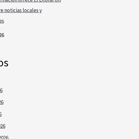
e noticias locales y
es
26
os
26
26
6
026
2026