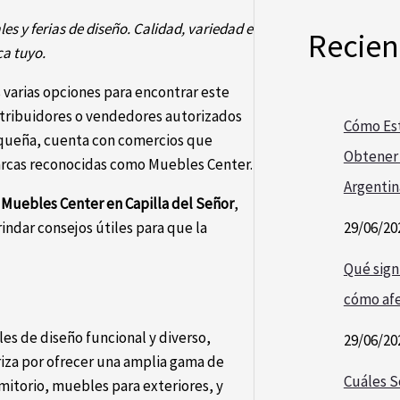
es y ferias de diseño. Calidad, variedad e
Recien
ca tuyo.
 varias opciones para encontrar este
istribuidores o vendedores autorizados
Cómo Est
pequeña, cuenta con comercios que
Obtener 
arcas reconocidas como Muebles Center.
Argentin
 Muebles Center en Capilla del Señor
,
29/06/20
rindar consejos útiles para que la
Qué signi
cómo afe
s de diseño funcional y diverso,
29/06/20
riza por ofrecer una amplia gama de
Cuáles S
mitorio, muebles para exteriores, y