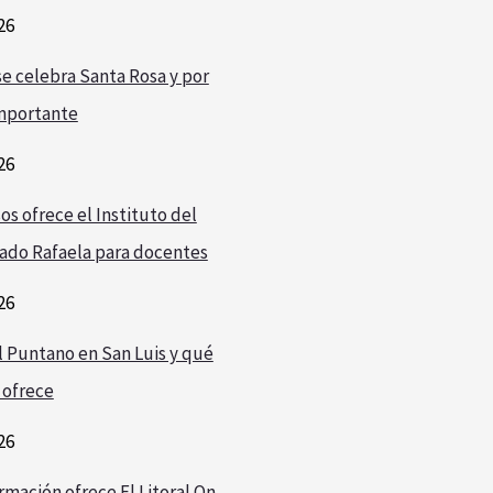
26
e celebra Santa Rosa y por
mportante
26
os ofrece el Instituto del
ado Rafaela para docentes
26
l Puntano en San Luis y qué
 ofrece
26
rmación ofrece El Litoral On