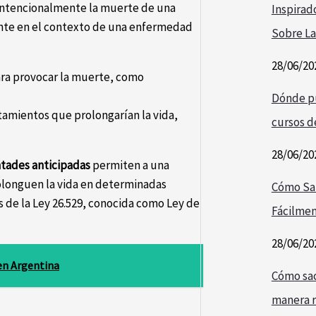
 intencionalmente la muerte de una
Inspirad
ente en el contexto de una enfermedad
Sobre La
28/06/20
ara provocar la muerte, como
Dónde pu
tamientos que prolongarían la vida,
cursos de
28/06/20
tades anticipadas
permiten a una
olonguen la vida en determinadas
Cómo Sa
s de la Ley 26.529, conocida como Ley de
Fácilmen
28/06/20
en Argentina
Cómo saca
manera r