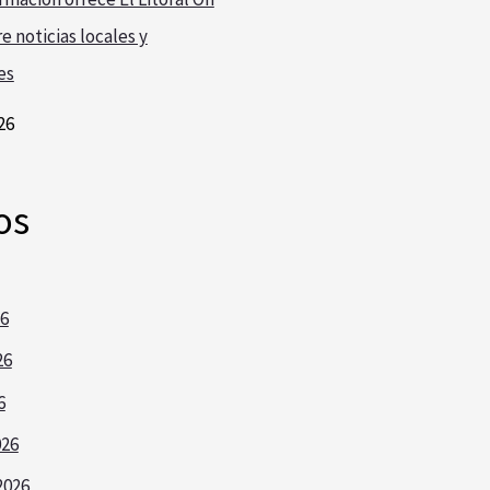
e noticias locales y
es
26
os
26
26
6
026
2026