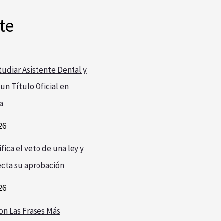
te
udiar Asistente Dental y
un Título Oficial en
a
26
fica el veto de una ley y
cta su aprobación
26
on Las Frases Más