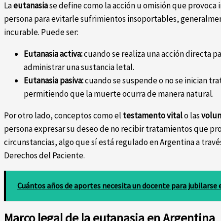
La
eutanasia
se define como la acción u omisión que provoca
persona para evitarle sufrimientos insoportables, generalm
incurable. Puede ser:
Eutanasia activa:
cuando se realiza una acción directa p
administrar una sustancia letal.
Eutanasia pasiva:
cuando se suspende o no se inician tra
permitiendo que la muerte ocurra de manera natural.
Por otro lado, conceptos como el
testamento vital
o las
volun
persona expresar su deseo de no recibir tratamientos que pr
circunstancias, algo que sí está regulado en Argentina a travé
Derechos del Paciente.
Cuántos años de aportes necesita un docente para jubilarse 
Marco legal de la eutanasia en Argentina