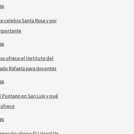
26
e celebra Santa Rosa y por
mportante
26
os ofrece el Instituto del
ado Rafaela para docentes
26
l Puntano en San Luis y qué
 ofrece
26
rmación ofrece El Litoral On