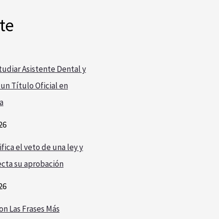
te
udiar Asistente Dental y
un Título Oficial en
a
26
fica el veto de una ley y
cta su aprobación
26
on Las Frases Más