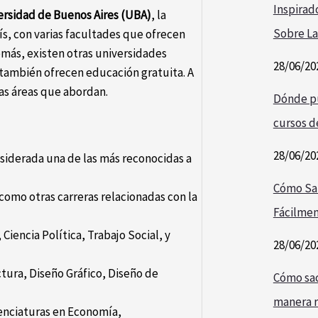
Inspirad
ersidad de Buenos Aires (UBA)
, la
Sobre La
ís, con varias facultades que ofrecen
emás, existen otras universidades
28/06/20
 también ofrecen educación gratuita. A
las áreas que abordan.
Dónde pu
cursos de
28/06/20
nsiderada una de las más reconocidas a
Cómo Sa
 como otras carreras relacionadas con la
Fácilmen
Ciencia Política, Trabajo Social, y
28/06/20
tura, Diseño Gráfico, Diseño de
Cómo saca
manera r
enciaturas en Economía,