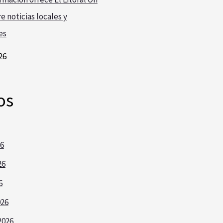
e noticias locales y
es
26
os
26
26
6
026
2026