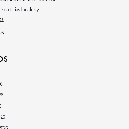
e noticias locales y
es
26
os
26
26
6
026
2026