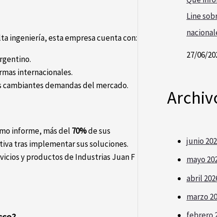
Line sobr
nacional
a ingeniería, esta empresa cuenta con:
27/06/20
rgentino.
rmas internacionales.
as cambiantes demandas del mercado.
Archiv
imo informe, más del
70%
de sus
junio 20
ctiva tras implementar sus soluciones.
rvicios y productos de Industrias Juan F
mayo 20
abril 202
marzo 2
febrero 
cco?