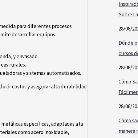
Inspirad
Sobre La
 medida para diferentes procesos
28/06/20
ermite desarrollar equipos
Dónde pu
cursos de
enda, y envasado.
eas rurales.
28/06/20
ueladoras y sistemas automatizados.
Cómo Sa
ducir costos y asegurar alta durabilidad
Fácilmen
28/06/20
Cómo saca
 metálicas específicas, adaptadas a la
manera r
ateriales como acero inoxidable,