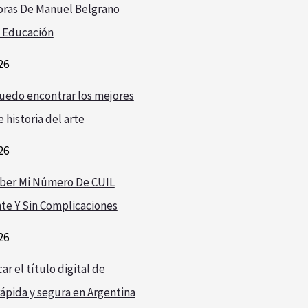
oras De Manuel Belgrano
 Educación
26
edo encontrar los mejores
 historia del arte
26
ber Mi Número De CUIL
te Y Sin Complicaciones
26
r el título digital de
ápida y segura en Argentina