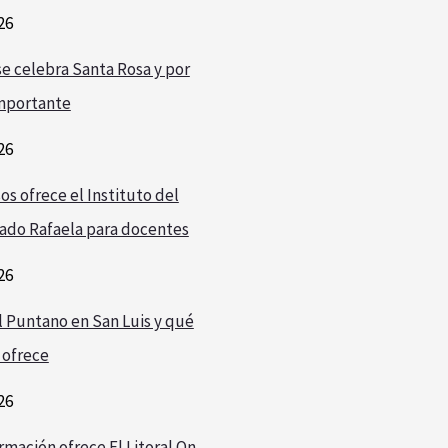
26
e celebra Santa Rosa y por
mportante
26
os ofrece el Instituto del
ado Rafaela para docentes
26
l Puntano en San Luis y qué
 ofrece
26
rmación ofrece El Litoral On