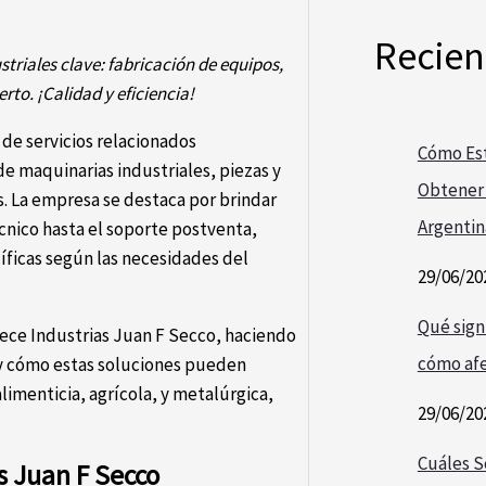
Recien
striales clave: fabricación de equipos,
rto. ¡Calidad y eficiencia!
de servicios relacionados
Cómo Est
de maquinarias industriales, piezas y
Obtener 
. La empresa se destaca por brindar
Argentin
cnico hasta el soporte postventa,
íficas según las necesidades del
29/06/20
Qué signi
rece Industrias Juan F Secco, haciendo
cómo afe
, y cómo estas soluciones pueden
alimenticia, agrícola, y metalúrgica,
29/06/20
Cuáles S
as Juan F Secco