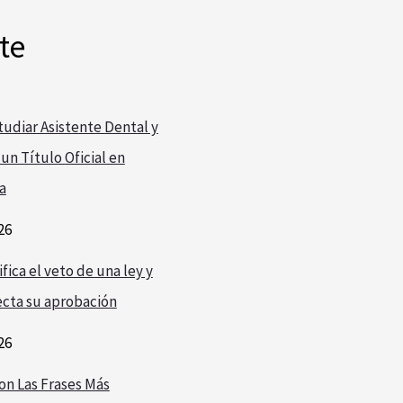
te
udiar Asistente Dental y
un Título Oficial en
a
26
fica el veto de una ley y
cta su aprobación
26
on Las Frases Más