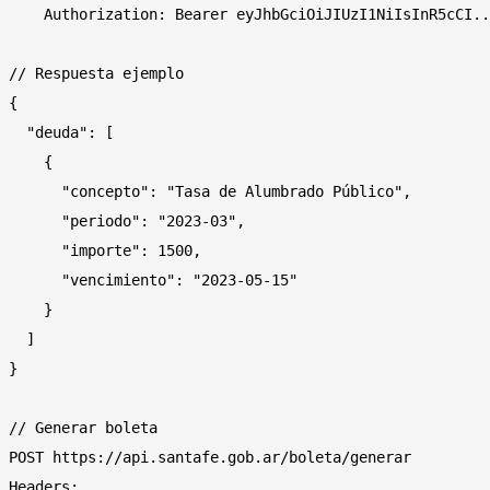
    Authorization: Bearer eyJhbGciOiJIUzI1NiIsInR5cCI..
// Respuesta ejemplo

{

  "deuda": [

    {

      "concepto": "Tasa de Alumbrado Público",

      "periodo": "2023-03",

      "importe": 1500,

      "vencimiento": "2023-05-15"

    }

  ]

}

// Generar boleta

POST https://api.santafe.gob.ar/boleta/generar

Headers:
