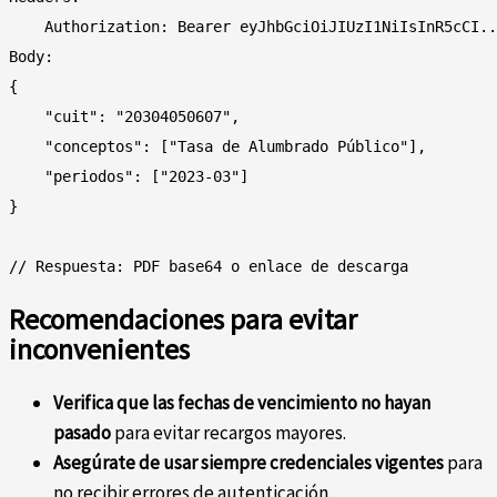
    Authorization: Bearer eyJhbGciOiJIUzI1NiIsInR5cCI..
Body:

{

    "cuit": "20304050607",

    "conceptos": ["Tasa de Alumbrado Público"],

    "periodos": ["2023-03"]

}

Recomendaciones para evitar
inconvenientes
Verifica que las fechas de vencimiento no hayan
pasado
para evitar recargos mayores.
Asegúrate de usar siempre credenciales vigentes
para
no recibir errores de autenticación.