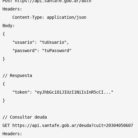
POST https://api.santafe.gob.ar/auth

Headers: 

    Content-Type: application/json

Body:

{

    "usuario": "tuUsuario",

    "password": "tuPassword"

}

// Respuesta

{

    "token": "eyJhbGciOiJIUzI1NiIsInR5cCI..."

}

// Consultar deuda

GET https://api.santafe.gob.ar/deuda?cuit=20304050607

Headers:
