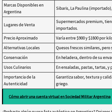
Marcas Disponibles en
Sibaris, La Paulina (importado
Argentina
Supermercados premium, tien
Lugares de Venta
importados.
Precio Aproximado
Varía entre $900 y $1800 por kil
Alternativas Locales
Quesos frescos similares, pero 
Conservación
En heladera, dentro de su enva
Usos Culinarios
En ensaladas, pastas, tartas, y
Importancia de la
Garantiza sabor, textura y calid
Autenticidad
griego.
Cómo abrir una cuenta virtual en Sociedad Militar Argentina
¿Probaste algún queso feta auténtico en Argentina? Dejanos t