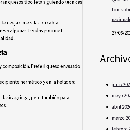
an quesos tipo feta siguiendo técnicas
Line sobr
nacional
 de oveja o mezcla con cabra.
res y algunas tiendas gourmet.
27/06/20
alidad.
eta
Archiv
 y composición. Preferí queso envasado
ecipiente hermético y en la heladera
junio 20
mayo 20
 clásica griega, pero también para
nes.
abril 202
marzo 2
febrero 