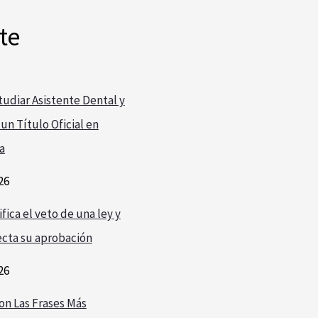
te
udiar Asistente Dental y
un Título Oficial en
a
26
fica el veto de una ley y
cta su aprobación
26
on Las Frases Más