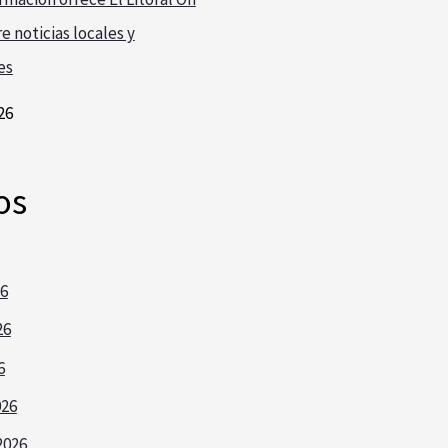
e noticias locales y
es
26
os
26
26
6
026
2026