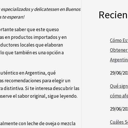
especializados y delicatessen en Buenos
Recien
s te esperan!
ortante saber que este queso
das en productos importados y en
Cómo Est
ductores locales que elaboran
Obtener 
 lo que también es una opción a
Argentin
29/06/20
auténtico en Argentina, qué
nas recomendaciones para elegir un
Qué signi
distintiva. Si te interesa descubrir las
cómo afe
erve el sabor original, sigue leyendo.
29/06/20
Cuáles S
nalmente con leche de oveja o mezcla