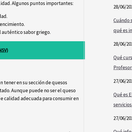
alidad. Algunos puntos importantes:
28/06/20
dad.
Cuándo s
vencimiento.
qué es i
l auténtico sabor griego.
28/06/20
NSV)
Qué curs
Profesor
27/06/20
 tener en su sección de quesos
tado. Aunque puede no ser el queso
Qué es E
de calidad adecuada para consumir en
servicios
27/06/20
Qué info