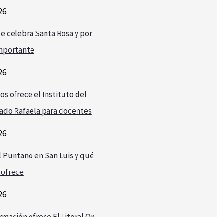
26
e celebra Santa Rosa y por
mportante
26
os ofrece el Instituto del
ado Rafaela para docentes
26
l Puntano en San Luis y qué
 ofrece
26
rmación ofrece El Litoral On