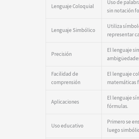
Uso de palabr
Lenguaje Coloquial
sin notación f
Utiliza símbol
Lenguaje Simbólico
representar c
El lenguaje si
Precisión
ambigüedades
Facilidad de
El lenguaje co
comprensión
matemáticas f
El lenguaje s
Aplicaciones
fórmulas.
Primero se ens
Uso educativo
luego simbólic