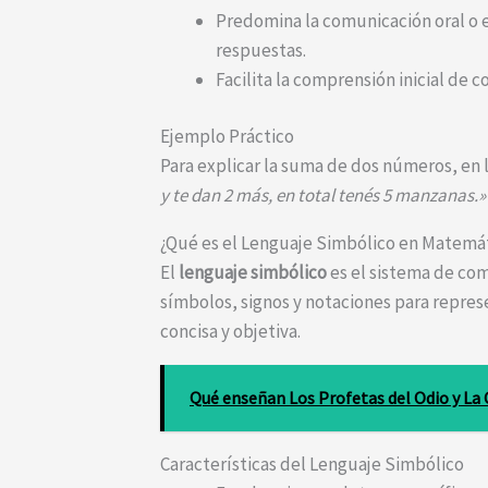
Predomina la comunicación oral o e
respuestas.
Facilita la comprensión inicial de
Ejemplo Práctico
Para explicar la suma de dos números, en 
y te dan 2 más, en total tenés 5 manzanas.»
¿Qué es el Lenguaje Simbólico en Matemá
El
lenguaje simbólico
es el sistema de com
símbolos, signos y notaciones para repres
concisa y objetiva.
Qué enseñan Los Profetas del Odio y La
Características del Lenguaje Simbólico