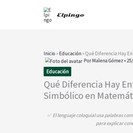
Ir
al
Elpingo
contenido
Inicio
»
Educación
»
Qué Diferencia Hay En
Por
Malena Gómez
•
25
Educación
Qué Diferencia Hay En
Simbólico en Matemát
✅
El lenguaje coloquial usa palabras com
para explicar co