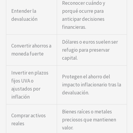
Reconocer cuándo y
Entender la
porqué ocurre para
devaluación
anticipar decisiones
financieras.
Dólares o euros suelen ser
Convertir ahorros a
refugio para preservar
moneda fuerte
capital.
Invertir en plazos
Protegen el ahorro del
fijos UVA o
impacto inflacionario tras la
ajustados por
devaluación.
inflación
Bienes raíces o metales
Comprar activos
preciosos que mantienen
reales
valor.